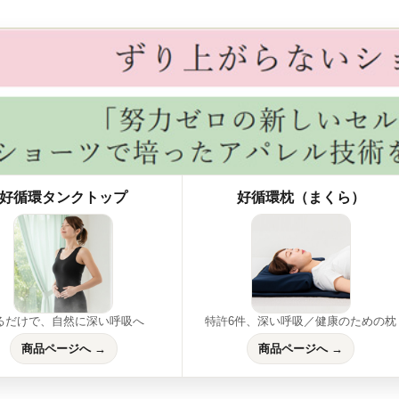
好循環タンクトップ
好循環枕（まくら）
るだけで、自然に深い呼吸へ
特許6件、深い呼吸／健康のための枕
商品ページへ →
商品ページへ →