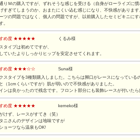
通りＭの購入ですが、ずれそうな感じを受ける（自身がローライズに慣
げすぎてしまうのか、おまたにくい込む感じになり、不快感があります
ーツの問題ではなく、個人の問題ですが、以前購入したセミビキニにす
す。
すめ度 ★★★★★
くるみ様
スタイプは初めてですが、
していたよりしっかりヒップを安定させてくれます。
すめ度 ★★★☆☆
Suna様
クスタイプを3種類購入しました。こちらは脚口がレースになっている
と（1cmくらいですが）肌が弱いので不快感がありました。
インは良かったので残念です。フロント部分にも装飾レースが付いたら
すめ度 ★★★★★
kemeko様
がけず、レースがすてき（笑）
タニさんのデザインは地味ですが
ショーツなら温泉もOK!