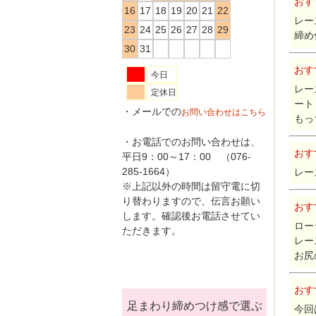
おす
16
17
18
19
20
21
22
レー
23
24
25
26
27
28
29
締め
30
31
おす
今日
レー
定休日
ート
・メールでの
お問い合わせはこちら
もっ
・お電話でのお問い合わせは、
おす
平日9：00～17：00 （076-
285-1664）
レー
※上記以外の時間は留守電に切
り替わりますので、伝言お願い
おす
します。確認後お電話させてい
ロー
ただきます。
レー
お尻
おす
足まわり締めつけ感で選ぶ
今回