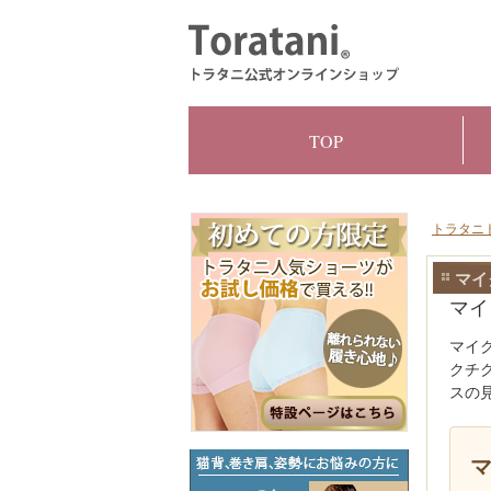
TOP
トラタニ
マイ
マイ
マイ
クチ
スの