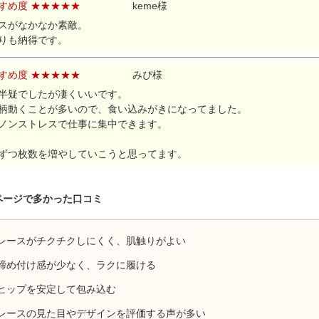
すめ度 ★★★★★
keme様
スがなかなか素敵。
りも納得です。
すめ度 ★★★★★
みぴ様
半疑でしたが凄くいいです。
柄動くことが多いので、食い込みがきになってました。
ノンストレスで仕事に集中できます。
ずつ枚数を増やしていこうと思ってます。
ページで多かった口コミ
 レースがチクチクしにくく、肌触りがよい
 締め付け感が少なく、ラクに履ける
 ヒップを安定して包み込む
 レースの見た目やデザインを評価する声が多い