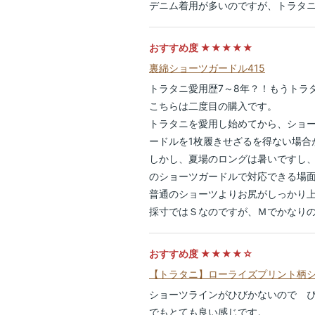
デニム着用が多いのですが、トラタ
おすすめ度 ★★★★★
裏綿ショーツガードル415
トラタニ愛用歴7～8年？！もうトラタ
こちらは二度目の購入です。
トラタニを愛用し始めてから、ショ
ードルを1枚履きせざるを得ない場合
しかし、夏場のロングは暑いですし
のショーツガードルで対応できる場
普通のショーツよりお尻がしっかり
採寸ではＳなのですが、Ｍでかなり
おすすめ度 ★★★★☆
【トラタニ】ローライズプリント柄シ
ショーツラインがひびかないので 
でもとても良い感じです。