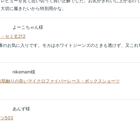
、レビューを見て思い切って買い正解でした。お尻がきれいに上がるの
く大切に履きたいから特別用かな。
よーこちゃん様
・セミ丈212
番のお気に入りです。モカはホワイトジーンズのときも透けず、又これ
。
nikemam様
ラタニ/肌触りの良いマイクロファイバーレース・ボックスショーツ
あんず様
ツ503