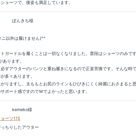
ニショーツで、後姿も満足しています。
ぽんきち様
ニ以外は履けません(^^ゞ
ートガードルを履くことは一切なくなりました。普段はショーツのみで
があります。
、必ずアウターのパンツと重ね履きになるので正直苦痛です。そんな時
面が多々あります。
上がりますし、太ももとお尻のラインもひびきにくく綺麗におさまると
のサポート感ですのでＭでよかったと思います。
kemeko様
ョーツ115
ぴっちりしたアウター