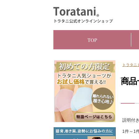
TOP
トラタニ
商品
説明付き
1件～1