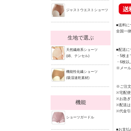
ジャストウエストショーツ
……………………………………………………
■送料に
全国一律
生地で選ぶ
■配送に
天然繊維系ショーツ
・5枚ま
(綿、テンセル)
・6枚以
……………………………………………………
※メー
機能性化繊ショーツ
(吸湿速乾素材)
……………………………………………………
※ご注文
※宅配
※お急
機能
※配送は
※代金引
ショーツガードル
……………………………………………………
■お支払