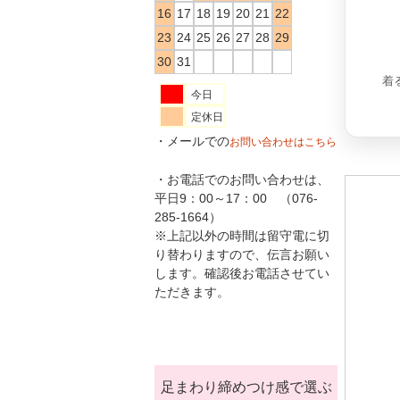
16
17
18
19
20
21
22
23
24
25
26
27
28
29
30
31
着
今日
定休日
・メールでの
お問い合わせはこちら
・お電話でのお問い合わせは、
平日9：00～17：00 （076-
285-1664）
※上記以外の時間は留守電に切
り替わりますので、伝言お願い
します。確認後お電話させてい
ただきます。
足まわり締めつけ感で選ぶ