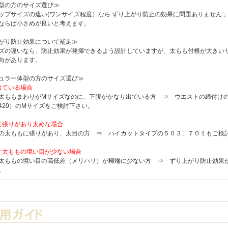
型の方のサイズ選び≫
ップサイズの違い(ワンサイズ程度）なら ずり上がり防止の効果に問題ありません 
ならば小さめが良いと考えます。
がり防止効果について補足≫
ズの違いなら、防止効果が発揮できるよう設計していますが、太もも付根が大きい
向があります。
ュラー体型の方のサイズ選び≫
出ている場合
太ももまわりがMサイズなのに、下腹がかなり出ている方 ⇒ ウエストの締付け
20
）のMサイズをご検討下さい。
に張りがあり太めな場合
の太ももに張りがあり、太目の方 ⇒ ハイカットタイプの
５０３
、
７０１
もご検
と太ももの境い目が少ない場合
太ももの境い目の高低差（メリハリ）が極端に少ない方 ⇒ ずり上がり防止効果
。