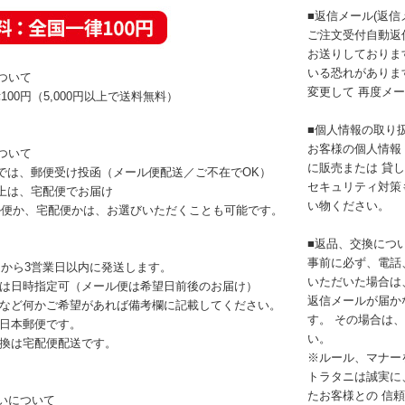
■返信メール(返
ご注文受付自動返
お送りしておりま
いる恐れがありま
ついて
変更して 再度メ
100円（5,000円以上で送料無料）
■個人情報の取り
お客様の個人情報
ついて
に販売または 貸
では、郵便受け投函（メール便配送／ご不在でOK）
セキュリティ対策
上は、宅配便でお届け
い物ください。
ル便か、宅配便かは、お選びいただくことも可能です。
■返品、交換につ
事前に必ず、電話
から3営業日以内に発送します。
いただいた場合は
便は日時指定可（メール便は希望日前後のお届け）
返信メールが届か
ぎなど何かご希望があれば備考欄に記載してください。
す。 その場合は
日本郵便です。
い。
換は宅配便配送です。
※ルール、マナー
トラタニは誠実に
たお客様との 信
いについて