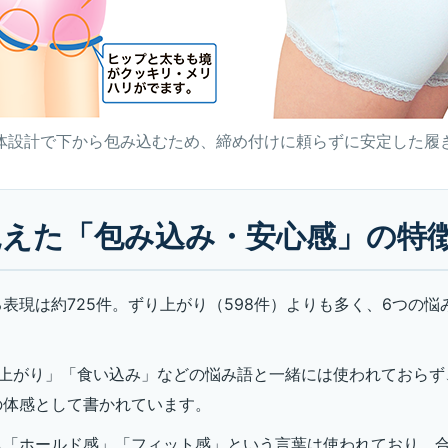
体設計で下から包み込むため、締め付けに頼らずに安定した履
見えた「包み込み・安心感」の特
表現は約725件。ずり上がり（598件）よりも多く、6つの悩
り上がり」「食い込み」などの悩み語と一緒には使われておらず
の体感として書かれています。
も「ホールド感」「フィット感」という言葉は使われており、