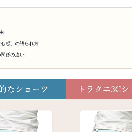
由
安心感」の語られ方
の関係の違い